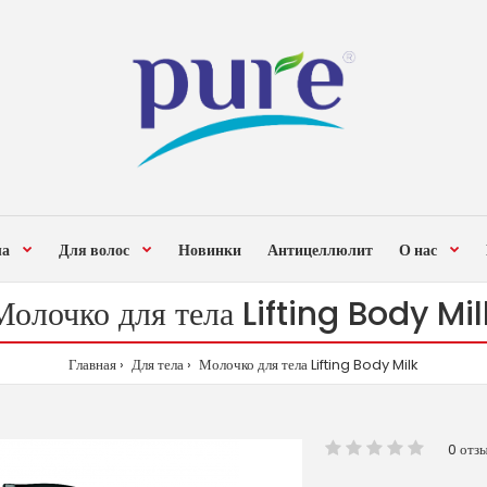
ла
Для волос
Новинки
Антицеллюлит
О нас
Молочко для тела Lifting Body Mil
Главная
Для тела
Молочко для тела Lifting Body Milk
0 отз