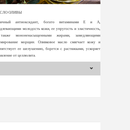
СЛО ОЛИВЫ
личный антиоксидант, богато витаминами Е и А,
длевающими молодость кожи, ее упругость и эластичность,
также мононенасыщенными жирами, замедляющими
рмирование морщин. Оливковое масло смягчает кожу и
пятствует ее шелушению, борется с растяжками, ускоряет
авление от целлюлита.