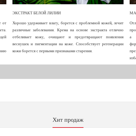
ЭКСТРАКТ БЕЛОЙ ЛИЛИИ
МА
т от
Хорошо удерживает влагу, борется с проблемной кожей, лечит
От
та.
различные заболевания. Крема на основе экстракта отлично
про
щей
отбеливает кожу, очищают и предотвращают появления
а 
веснушек и пигментации на коже. Способствует регенерации
фо
ению
кожи борется с первыми признаками старения.
пре
изб
Хит продаж