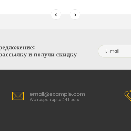
редложение:
рассылку и получи скидку
email@example.com
We respon up to 24 hours