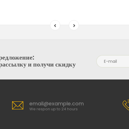
редложение:
рассылку и получи скидку
email@example.com
We respon up to 24 hours