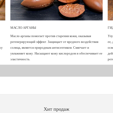
МАСЛО АРГАНЫ
ГИ
Масло арганы помогает против старения кожи, оказывая
Улу
регенерирующий эффект. Защищает от вредного воздействия
ее,
жу
солнца, является природным антисептиком. Смягчает и
осв
увлажняет кожу. Насыщают кожу кислородом и обеспечивает ее
дей
эластичность.
рег
Хит продаж