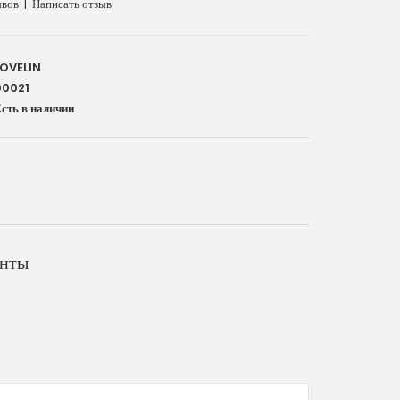
ывов
|
Написать отзыв
LOVELIN
0021
сть в наличии
анты