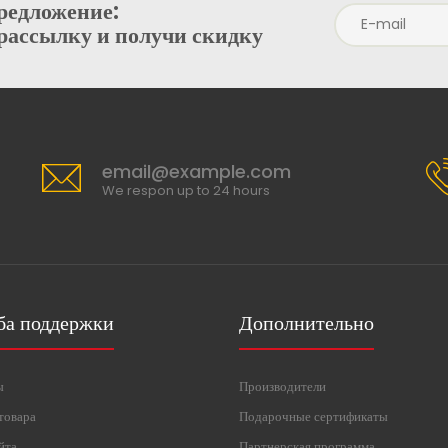
редложение:
рассылку и получи скидку
email@example.com
We respon up to 24 hours
ба поддержки
Дополнительно
ы
Производители
товара
Подарочные сертификаты
йта
Партнерская программа