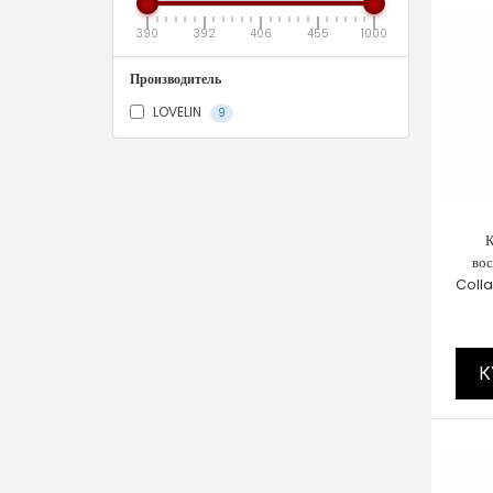
390
392
406
455
1000
Производитель
LOVELIN
9
К
вос
Coll
К