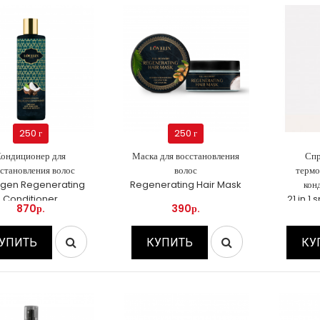
250 г
250 г
ондиционер для
Маска для восстановления
Спр
становления волос
волос
термо
agen Regenerating
Regenerating Hair Mask
кон
Conditioner
21 in 1
870р.
390р.
УПИТЬ
КУПИТЬ
КУ