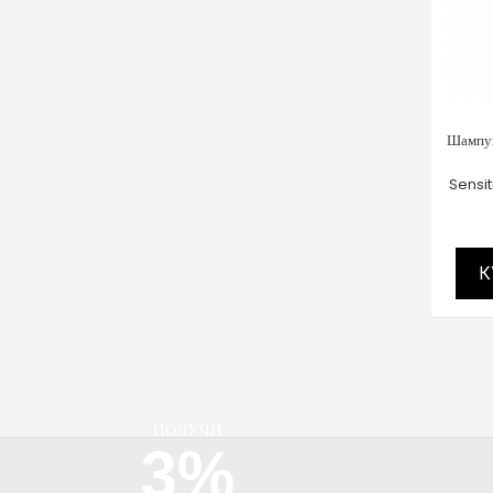
Шампун
Sensi
К
ПОЛУЧИ
3%