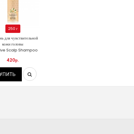
250 г
ь для чувствительной
кожи головы
tive Scalp Shampoo
420р.
УПИТЬ