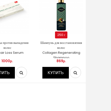
250 г
а против выпадения
Шампунь для восстановления
волос
волос
Hair Loss Serum
Collagen Regenerating
Shampoo
1000р.
869р.
ПИТЬ
КУПИТЬ