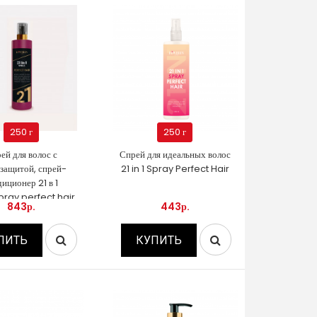
250 г
250 г
ей для волос с
Спрей для идеальных волос
защитой, спрей-
21 in 1 Spray Perfect Hair
диционер 21 в 1
 spray perfect hair
843р.
443р.
ПИТЬ
КУПИТЬ